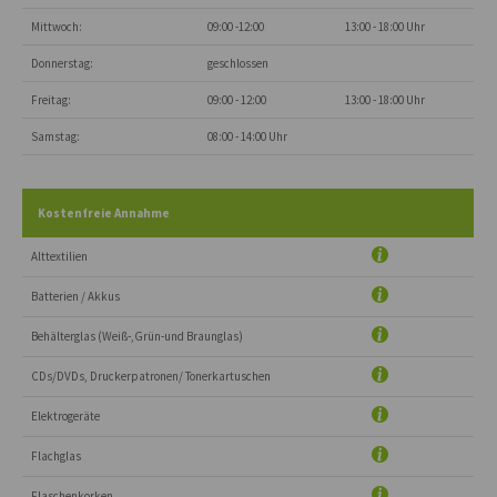
Mittwoch:
09:00 -12:00
13:00 - 18:00 Uhr
Donnerstag:
geschlossen
Freitag:
09:00 - 12:00
13:00 - 18:00 Uhr
Samstag:
08:00 - 14:00 Uhr
Kostenfreie Annahme
Alttextilien
Batterien / Akkus
Behälterglas (Weiß-,Grün-und Braunglas)
CDs/DVDs, Druckerpatronen/ Tonerkartuschen
Elektrogeräte
Flachglas
Flaschenkorken