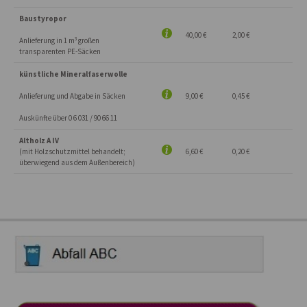
Baustyropor
40,00 €
2,00 €
Anlieferung in 1 m³ großen
transparenten PE-Säcken
künstliche Mineralfaserwolle
Anlieferung und Abgabe in Säcken
9,00 €
0,45 €
Auskünfte über 0 6 031 / 90 66 11
Altholz A IV
(mit Holzschutzmittel behandelt;
6,60 €
0,20 €
überwiegend aus dem Außenbereich)