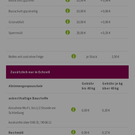
Bauschutt gipsfrei
10,00 €
+ 0,06 €
Bauschutt gipshaltig
10,00 €
+ 0,06 €
Grünabfall
10,00 €
+ 0,06 €
Sperrmüll
20,00 €
+ 0,18 €
Reifen mit und ohne Felge
je Stück
3,50 €
Zusätzlich nur in Echzell
Gebühr
Gebühr je kg
Kleinmengenpauschale
bis 40 kg
über 40 kg
asbesthaltige Baustoffe
Annahme Mo-Fr, bis 1/2 Stunde vor
6,00 €
0,20 €
Schließung
Auskünfte über 0 60 31 / 90 66 11
Restmüll
8,00 €
0,27 €