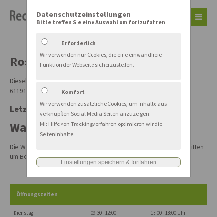
Datenschutzeinstellungen
Bitte treffen Sie eine Auswahl um fortzufahren
Der Eintrag "offcanvas-col1" existiert leider nicht.
Erforderlich
Der Eintrag "offcanvas-col2" existiert leider nicht.
Wir verwenden nur Cookies, die eine einwandfreie
Rosbach
Funktion der Webseite sicherzustellen.
Der Eintrag "offcanvas-col3" existiert leider nicht.
Dieselstraße 11
61191 Rosbach
Komfort
Wir verwenden zusätzliche Cookies, um Inhalte aus
Letzter Einlass: 15 Minuten vor Schließung
Der Eintrag "offcanvas-col4" existiert leider nicht.
verknüpften Social Media Seiten anzuzeigen.
Waagen-Größe
Mit Hilfe von Trackingverfahren optimieren wir die
Seiteninhalte.
Die Waage des Recyclinghofes Rosbach ist ca. 10 x 3 m groß. Wir bitten
um Beachtung bei der Fahrzeugwahl!
Öffnungszeiten
Dienstag:
09:30 - 12:00
13:00 - 18:00 Uhr