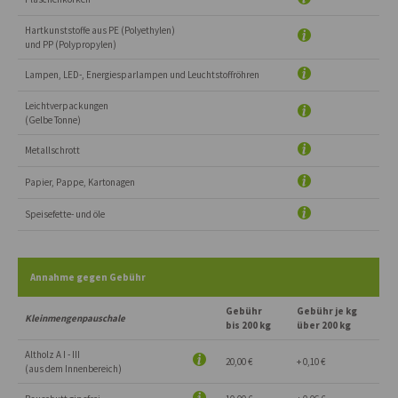
Hartkunststoffe aus PE (Polyethylen)
und PP (Polypropylen)
Lampen, LED-, Energiesparlampen und Leuchtstoffröhren
Leichtverpackungen
(Gelbe Tonne)
Metallschrott
Papier, Pappe, Kartonagen
Speisefette- und öle
Annahme gegen Gebühr
Gebühr
Gebühr je kg
Kleinmengenpauschale
bis 200 kg
über 200 kg
Altholz A I - III
20,00 €
+ 0,10 €
(aus dem Innenbereich)