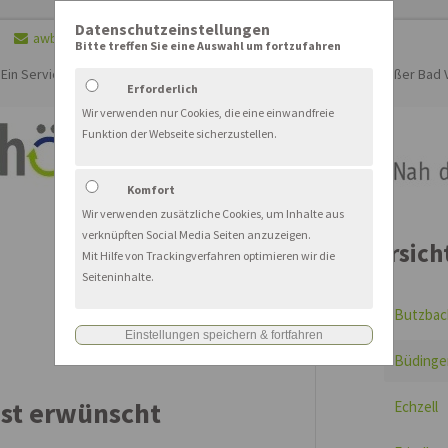
Datenschutzeinstellungen
awb.service@awb-wetterau.de
Bitte treffen Sie eine Auswahl um fortzufahren
Der Eintrag "offcanvas-col2"
Der Eintrag "offcanvas-col3"
existiert leider nicht.
existiert leider nicht.
Ein Service für Bürgerinnen und Bürger aus dem Wetteraukreis (außer Bad V
Erforderlich
Wir verwenden nur Cookies, die eine einwandfreie
Funktion der Webseite sicherzustellen.
Komfort
Wir verwenden zusätzliche Cookies, um Inhalte aus
verknüpften Social Media Seiten anzuzeigen.
Übersich
Mit Hilfe von Trackingverfahren optimieren wir die
Seiteninhalte.
Butzbac
Büdinge
ist erwünscht
Echzell