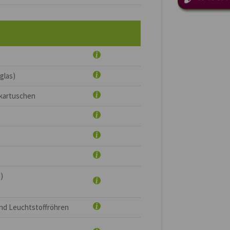
glas)
kartuschen
)
nd Leuchtstoffröhren