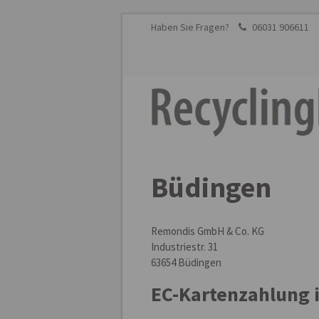
Haben Sie Fragen?
06031 906611
Der Eintrag "offcanvas-col1"
existiert leider nicht.
Büdingen
Remondis GmbH & Co. KG
Industriestr. 31
63654 Büdingen
EC-Kartenzahlung 