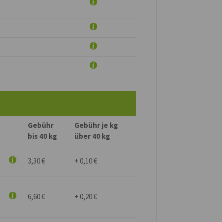
Gebühr
Gebühr je kg
bis 40 kg
über 40 kg
3,30 €
+ 0,10 €
6,60 €
+ 0,20 €