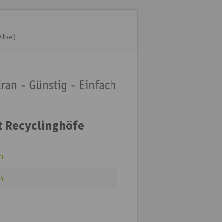
Der Eintrag "offcanvas-col4"
existiert leider nicht.
ilbel)
t Recyclinghöfe
h
n